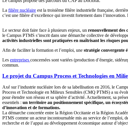
Le campus propose des parcours du CAP au Doctorat.
La
filière nucléaire
est la troisième filière industrielle française, derr
c’est une filière d’excellence qui investit fortement dans l’innovation.
Le secteur doit faire face à plusieurs enjeux, un
renouvellement des 
le Campus
PTMS
s’inscrit dans une démarche collective de dévelop
activités industrielles sont pratiquées en maîtrisant les risques 
Afin de faciliter la formation et l’emploi, une
stratégie convergente é
Les
entreprises
concernées sont variées (production d’énergie, sidérurg
commun.
Le projet du
Campus Process et Technologies en Mili
Axé sur l’industrie nucléaire lors de sa labellisation en 2016, le Cam
Process et Technologie en Milieux Sensibles (CMQ PTMS) a su évolue
pour étendre son réseau et sa sphère d’activité. Actuellement, sa prése
essentiels :
un territoire au positionnement spécifique, un écosystè
d’innovation et de formations.
La démarche concertée entre la Région Occitanie et la Région Acadé
PTMS comme un acteur incontournable mis au service de l’emploi, de l
recherche et de l’appui au développement économique autour d’object