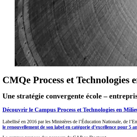
CMQe Process et Technologies e
Une stratégie convergente école – entrepri
Découvrir le Campus Process et Technologies en Milie
Labellisé en 2016 par les Ministères de l’Éducation Nationale, de l’En
le renouvellement de son label en catégorie d’excellence pour 5 a